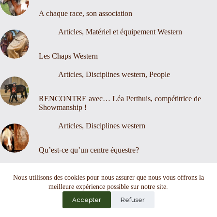
A chaque race, son association
Articles
,
Matériel et équipement Western
Les Chaps Western
Articles
,
Disciplines western
,
People
RENCONTRE avec… Léa Perthuis, compétitrice de
Showmanship !
Articles
,
Disciplines western
Qu’est-ce qu’un centre équestre?
Nous contacter
Mentions légales
Nous utilisons des cookies pour nous assurer que nous vous offrons la
meilleure expérience possible sur notre site.
Accepter
Refuser
Copyright © 2026 - Thème WordPress par
CreativeThemes
.