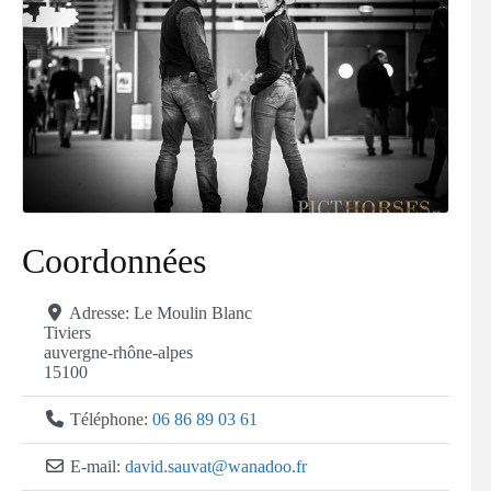
Coordonnées
Adresse:
Le Moulin Blanc
Tiviers
auvergne-rhône-alpes
15100
Téléphone:
06 86 89 03 61
E-mail:
david.sauvat
@
wanadoo.fr