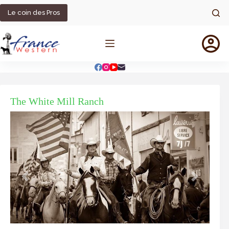
Passer
au
Le coin des Pros
contenu
The White Mill Ranch
Précédent
Suivant