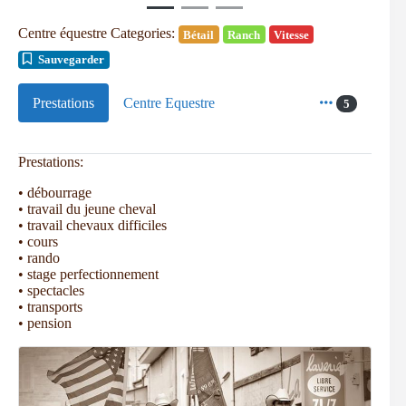
Centre équestre Categories:
Bétail
Ranch
Vitesse
Sauvegarder
Prestations
Centre Equestre
5
Prestations:
• débourrage
• travail du jeune cheval
• travail chevaux difficiles
• cours
• rando
• stage perfectionnement
• spectacles
• transports
• pension