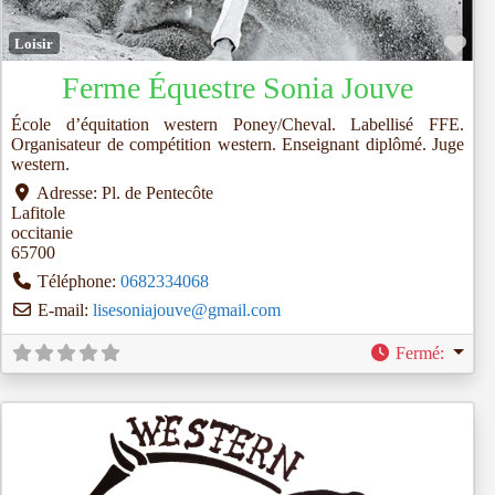
Fav
Loisir
Ferme Équestre Sonia Jouve
École d’équitation western Poney/Cheval. Labellisé FFE.
Organisateur de compétition western. Enseignant diplômé. Juge
western.
Adresse:
Pl. de Pentecôte
Lafitole
occitanie
65700
Téléphone:
0682334068
E-mail:
lisesoniajouve
@
gmail.com
Fermé
: