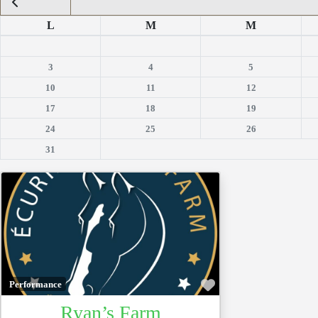
L
M
M
3
4
5
10
11
12
17
18
19
24
25
26
31
Favoris
Performance
Ryan’s Farm