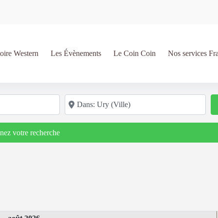
oire Western
Les Évènements
Le Coin Coin
Nos services Fr
Code postal/région/ville
inez votre recherche