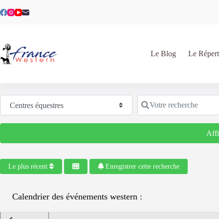
Passer
au
contenu
Le Blog
Le Répert
Sélectionnez le type de recherche
Votre recherche
Aff
Le plus récent
Enregistrer cette recherche
Calendrier des événements western :