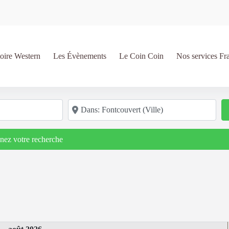
oire Western
Les Évènements
Le Coin Coin
Nos services Fr
Code postal/région/ville
inez votre recherche