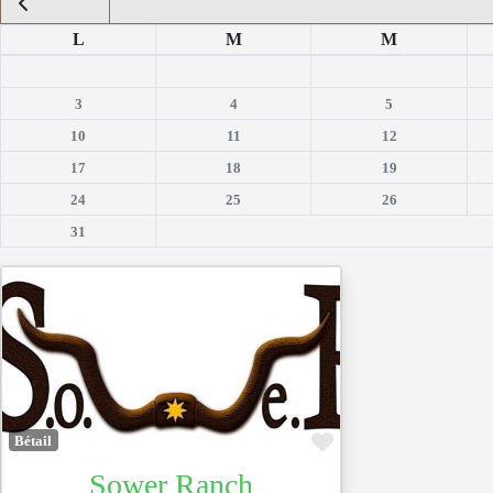
L
M
M
3
4
5
10
11
12
17
18
19
24
25
26
31
Favoris
Bétail
Sower Ranch