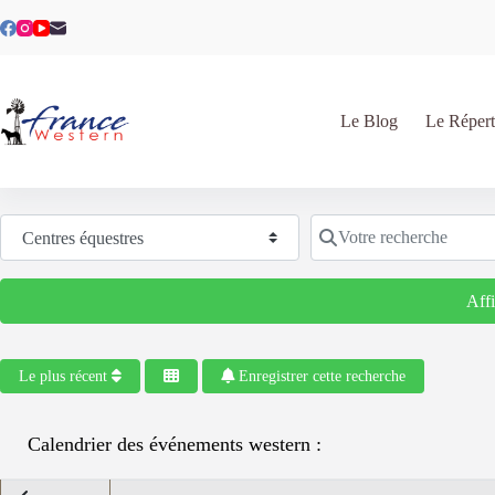
Passer
au
contenu
Le Blog
Le Répert
Sélectionnez le type de recherche
Votre recherche
Aff
Le plus récent
Enregistrer cette recherche
Calendrier des événements western :