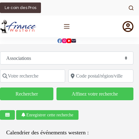
Passer
au
Le coin des Pros
contenu
Sélectionnez le type de recherche
Votre recherche
Code postal/région/ville
Rechercher
Rechercher
Affinez votre recherche
Enregistrer cette recherche
Calendrier des événements western :