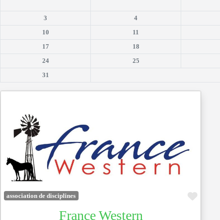
3
4
10
11
17
18
24
25
31
Favor
association de disciplines
France Western