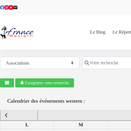
Passer
au
contenu
Le Blog
Le Répert
Sélectionnez le type de recherche
Votre recherche
Enregistrer cette recherche
Calendrier des événements western :
L
M