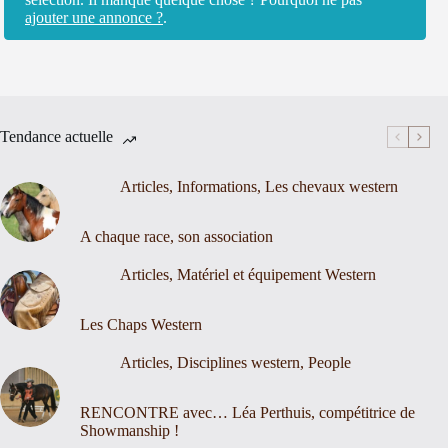
ajouter une annonce ?
.
Tendance actuelle
Articles
,
Informations
,
Les chevaux western
A chaque race, son association
Articles
,
Matériel et équipement Western
Les Chaps Western
Articles
,
Disciplines western
,
People
RENCONTRE avec… Léa Perthuis, compétitrice de
Showmanship !