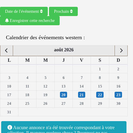
Date de l'événement
Prochain
Enregistrer cette recherche
Calendrier des événements western :
août 2026
L
M
M
J
V
S
D
1
2
3
4
5
6
7
8
9
10
11
12
13
14
15
16
17
18
19
20
21
22
23
24
25
26
27
28
29
30
31
Aucune annonce n'a été trouvée correspondant à votre
sélection. Il manque quelque chose ? Pourquoi ne pas