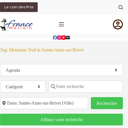
Passer
au
Le coin des Pros
contenu
Tag: Mountain Trail in Sainte-Anne-sur-Brivet
Sélectionnez le type de recherche
Catégorie
Votre recherche
Code postal/région/ville
Reche
Rechercher
Affinez votre recherche