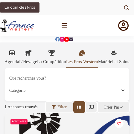
Passer
au
Le coin des Pros
contenu
Agenda
L'élevage
La Compétition
Les Pros Western
Matériel et Soins
Mé
Que recherchez vous?
Catégorie
1
Annonces trouvés
Filter
Trier Par
POPULAIRE