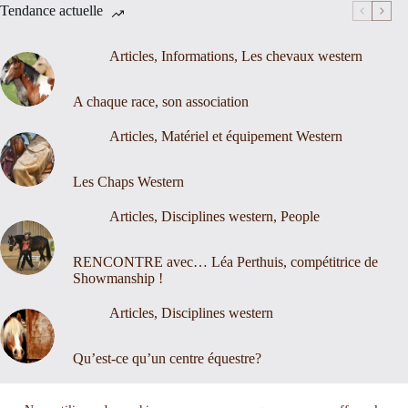
Tendance actuelle
Articles
,
Informations
,
Les chevaux western
A chaque race, son association
Articles
,
Matériel et équipement Western
Les Chaps Western
Articles
,
Disciplines western
,
People
RENCONTRE avec… Léa Perthuis, compétitrice de
Showmanship !
Articles
,
Disciplines western
Qu’est-ce qu’un centre équestre?
Nous contacter
Mentions légales